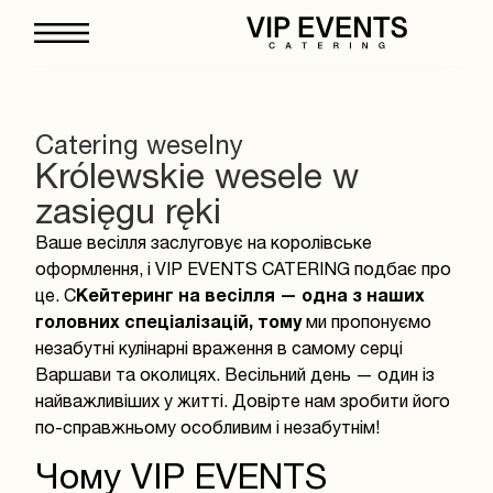
Catering weselny
Królewskie wesele w
zasięgu ręki
Ваше весілля заслуговує на королівське
оформлення, і VIP EVENTS CATERING подбає про
це.
C
Кейтеринг на весілля
— одна з наших
головних спеціалізацій, тому
ми пропонуємо
незабутні кулінарні враження в самому серці
Варшави та околицях. Весільний день — один із
найважливіших у житті. Довірте нам зробити його
по-справжньому особливим і незабутнім!
Чому VIP EVENTS