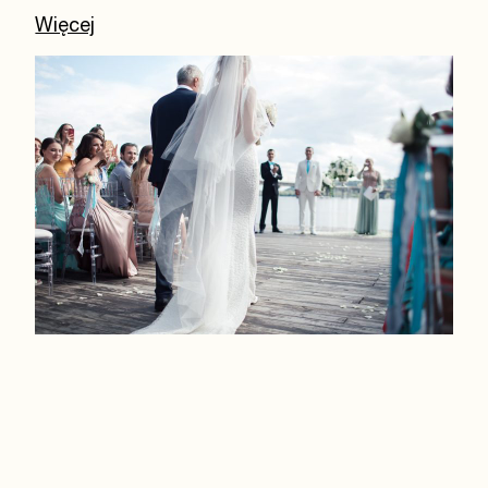
Więcej
Наша
весільна кейтерингова пропозиція
— це
синонім найвищої якості. Ми пропонуємо широкий
вибір ретельно підібраних
страв
— від вишуканих